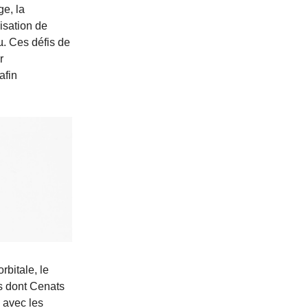
ge, la
isation de
µ. Ces défis de
r
afin
rbitale, le
s dont Cenats
 avec les