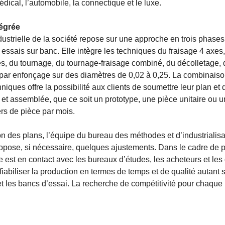
édical, l’automobile, la connectique et le luxe.
tégrée
dustrielle de la société repose sur une approche en trois phases
essais sur banc. Elle intègre les techniques du fraisage 4 axes,
es, du tournage, du tournage-fraisage combiné, du décolletage, d
et par enfonçage sur des diamètres de 0,02 à 0,25. La combinais
hniques offre la possibilité aux clients de soumettre leur plan et 
 et assemblée, que ce soit un prototype, une pièce unitaire ou u
ers de pièce par mois.
on des plans, l’équipe du bureau des méthodes et d’industrialisa
pose, si nécessaire, quelques ajustements. Dans le cadre de 
e est en contact avec les bureaux d’études, les acheteurs et les
 fiabiliser la production en termes de temps et de qualité autant 
t les bancs d’essai. La recherche de compétitivité pour chaque 