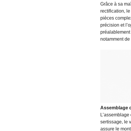
Grâce à sa maît
rectification, 
pièces complex
précision et l
préalablement d
notamment de 
Assemblage d
L’assemblage c
sertissage, le
assure le mont