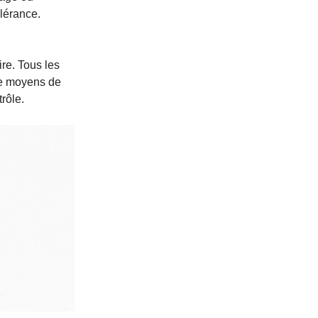
olérance.
ire. Tous les
 de moyens de
rôle.