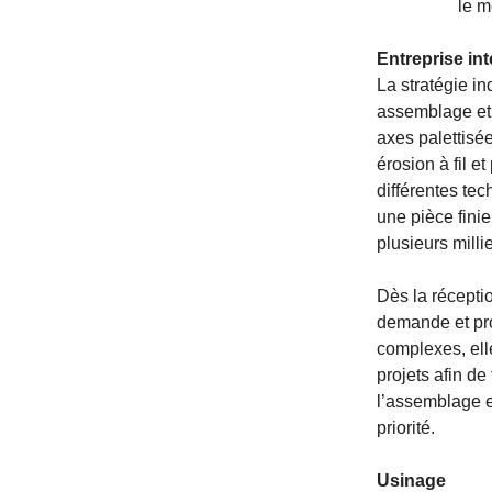
le m
Entreprise in
La stratégie in
assemblage et 
axes palettisé
érosion à fil 
différentes tec
une pièce finie
plusieurs milli
Dès la récepti
demande et pro
complexes, ell
projets afin de
l’assemblage e
priorité.
Usinage