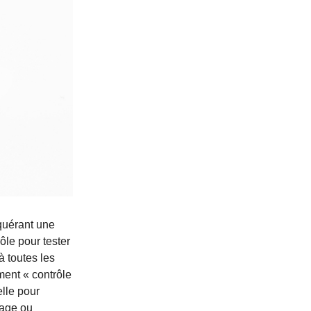
quérant une
ôle pour tester
à toutes les
ent « contrôle
elle pour
page ou