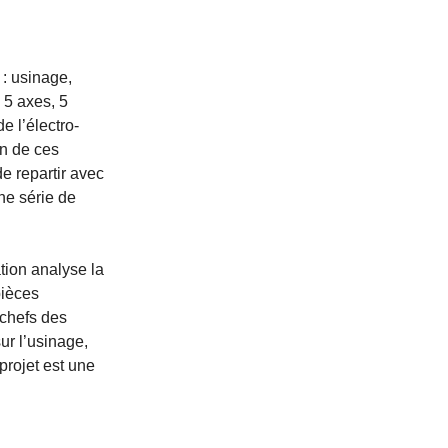
 : usinage,
 5 axes, 5
e l’électro-
on de ces
de repartir avec
ne série de
tion analyse la
pièces
 chefs des
sur l’usinage,
projet est une