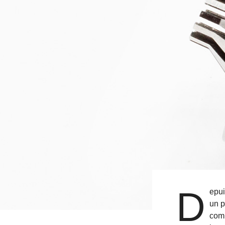
D
epui
un p
comp