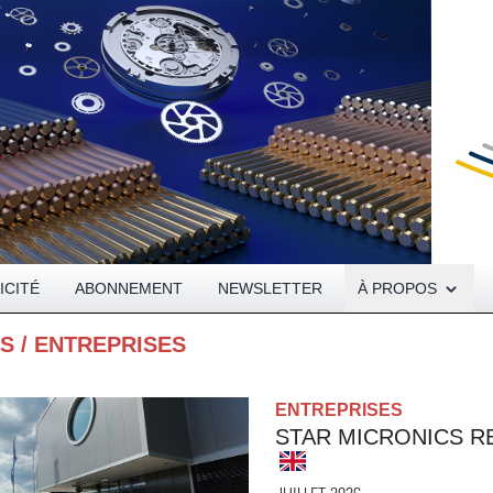
Open About menu
ICITÉ
ABONNEMENT
NEWSLETTER
À PROPOS
ES
/
ENTREPRISES
ENTREPRISES
STAR MICRONICS 