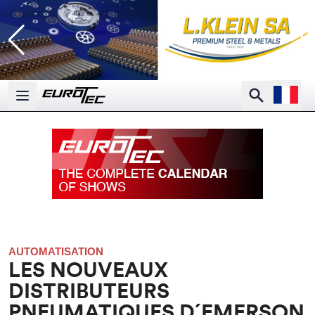
Open la
Search
Open main menu
AUTOMATISATION
LES NOUVEAUX
DISTRIBUTEURS
PNEUMATIQUES D´EMERSON