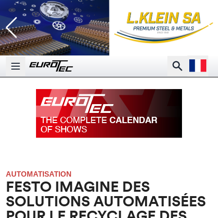
Open la
Search
Open main menu
AUTOMATISATION
FESTO IMAGINE DES
SOLUTIONS AUTOMATISÉES
POUR LE RECYCLAGE DES