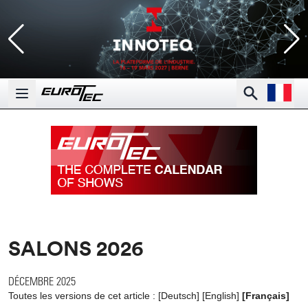
Open la
Search
Open main menu
SALONS 2026
DÉCEMBRE 2025
Toutes les versions de cet article :
[
Deutsch
]
[
English
]
[Français]