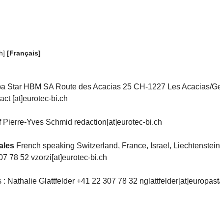
h
]
[Français]
a Star HBM SA Route des Acacias 25 CH-1227 Les Acacias/G
ct [at]eurotec-bi.ch
f
Pierre-Yves Schmid redaction[at]eurotec-bi.ch
ales
French speaking Switzerland, France, Israel, Liechtenstein
07 78 52 vzorzi[at]eurotec-bi.ch
 : Nathalie Glattfelder +41 22 307 78 32 nglattfelder[at]europas