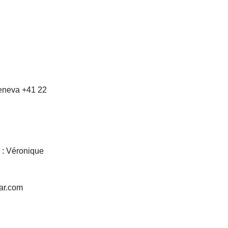
eneva +41 22
 : Véronique
tar.com